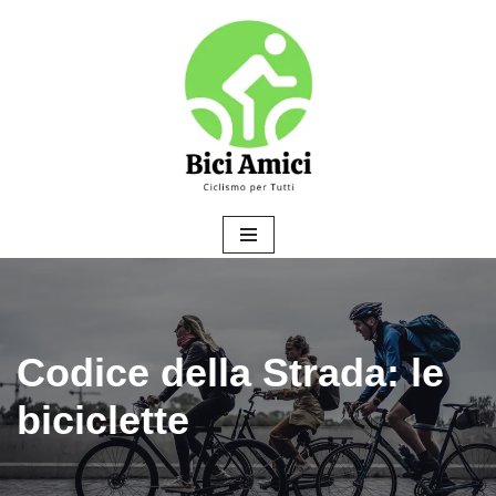
Vai
al
contenuto
Codice della Strada: le
biciclette