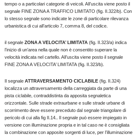
tempo o a particolari categorie di veicoli. All’uscita viene posto il
segnale FINE ZONA A TRAFFICO LIMITATO (fig. II.322/b). Con
lo stesso segnale sono indicate le zone di particolare rilevanza
urbanistica di cui all’articolo 7, comma 8, del codice.
il segnale
ZONA A VELOCITA’ LIMITATA
(fig. II.323/a) indica
l’inizio di un’area nella quale non è consentito superare la
velocità indicata nel cartello. All’uscita viene posto il segnale
FINE ZONA A VELOCITA’ LIMITATA (fig. II.323/b).
Il segnale
ATTRAVERSAMENTO CICLABILE
(fig. II.324)
localizza un attraversamento della carreggiata da parte di una
pista ciclabile, contraddistinta da apposita segnaletica
orizzontale. Sulle strade extraurbane e sulle strade urbane di
scorrimento deve essere preceduto dal segnale triangolare di
pericolo di cui alla fig II.14.. Il segnale può essere impiegato in
versione con illuminazione propria e in tal caso ne è consigliata
la combinazione con apposite sorgenti di luce, per l’illuminazione