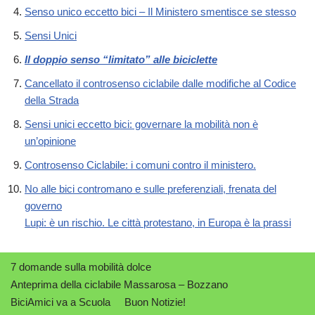
Senso unico eccetto bici – Il Ministero
smentisce
se stesso
Sensi
Unici
Il doppio senso “
limitato
” alle biciclette
Cancellato il controsenso
ciclabile
dalle modifiche al Codice
della Strada
Sensi unici eccetto bici: governare la mobilità non è
un’opinione
Controsenso Ciclabile: i comuni contro il
ministero
.
No alle bici contromano e sulle preferenziali,
frenata
del
governo
Lupi: è un rischio. Le città protestano, in
Europa
è la prassi
7 domande sulla mobilità dolce
Anteprima della ciclabile Massarosa – Bozzano
BiciAmici va a Scuola
Buon Notizie!