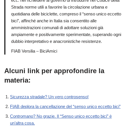
ecc. nel richiedere al governo di introdurre nel Codice della
Strada norme utili a favorire la circolazione urbana e
quotidiana delle biciclette, compreso il “senso unico eccetto
bici”, affinché anche in Italia sia consentito alle
amministrazioni comunali di adottare soluzioni già
ampiamente e positivamente sperimentate, superando ogni
dubbio interpretativo e anacronistiche resistenze.
FIAB Versilia – BiciAmici
Alcuni link per approfondire la
materia:
Sicurezza stradale? Un vero controsenso!
FIAB deplora la cancellazione del “senso
unico
eccetto bici”
Contromano? No grazie. Il “Senso unico
eccetto
bici” è
un’altra cosa.